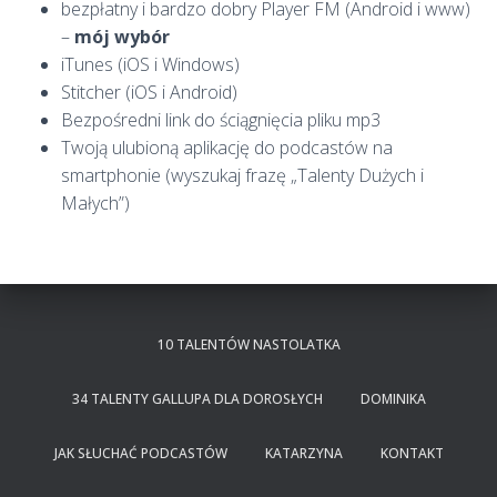
bezpłatny i bardzo dobry Player FM (Android i www)
–
mój wybór
iTunes (iOS i Windows)
Stitcher (iOS i Android)
Bezpośredni link do ściągnięcia pliku mp3
Twoją ulubioną aplikację do podcastów na
smartphonie (wyszukaj frazę „Talenty Dużych i
Małych”)
10 TALENTÓW NASTOLATKA
34 TALENTY GALLUPA DLA DOROSŁYCH
DOMINIKA
JAK SŁUCHAĆ PODCASTÓW
KATARZYNA
KONTAKT