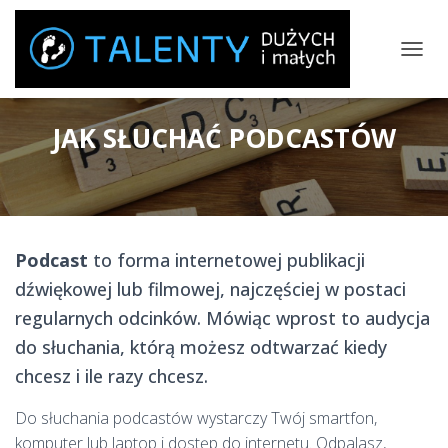
P
R
Z
E
JAK SŁUCHAĆ PODCASTÓW
Ł
Ą
C
Z
N
A
W
Podcast
to forma internetowej publikacji
I
dźwiękowej lub filmowej, najczęściej w postaci
G
A
regularnych odcinków. Mówiąc wprost to audycja
C
do słuchania, którą możesz odtwarzać kiedy
J
Ę
chcesz i ile razy chcesz.
Do słuchania podcastów wystarczy Twój smartfon,
komputer lub laptop i dostęp do internetu. Odpalasz,