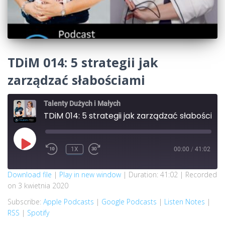
TDiM 014: 5 strategii jak
zarządzać słabościami
Talenty Dużych i Małych
TDiM 014: 5 strategii jak zarządzać słabościami
PLAY
1X
00:00
/
41:02
REWIND
FAST
EPISODE
10
FORWARD
SECONDS
30
SECONDS
SUBSCRIBE
SHARE
Download file
|
Play in new window
|
Duration: 41:02
|
Recorded
on 3 kwietnia 2020
SHARE
Apple Podcasts
Google Podcasts
Subscribe:
Apple Podcasts
|
Google Podcasts
|
Listen Notes
|
Listen Notes
RSS
RSS
|
Spotify
LINK
Spotify