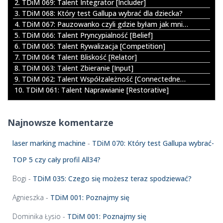
2. TDiM 069: Talent Integrator [Includer]
a
3. TDiM 068: Który test Gallupa wybrać dla dziecka?
c
4. TDiM 067: Pauzowanko czyli gdzie byłam jak mnie nie było
z
5. TDiM 066: Talent Pryncypialność [Belief]
p
6. TDiM 065: Talent Rywalizacja [Competition]
l
7. TDiM 064: Talent Bliskość [Relator]
i
8. TDiM 063: Talent Zbieranie [Input]
k
9. TDiM 062: Talent Współzależność [Connectedness]
ó
10. TDiM 061: Talent Naprawianie [Restorative]
w
d
ź
Najnowsze komentarze
w
i
laser marking machine
-
TDiM 070: Który test Gallupa wybrać-
ę
k
TOP 5 czy cały profil All34?
o
w
Bogi
-
TDiM 035: Czego się możesz teraz spodziewać?
y
c
Agnieszka
-
TDiM 001: Poznajmy się
h
Dominika Łysio
-
TDiM 001: Poznajmy się