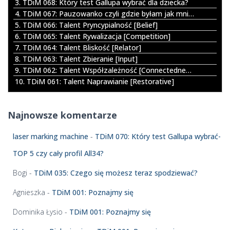
3. TDiM 068: Który test Gallupa wybrać dla dziecka?
c
4. TDiM 067: Pauzowanko czyli gdzie byłam jak mnie nie było
z
5. TDiM 066: Talent Pryncypialność [Belief]
p
6. TDiM 065: Talent Rywalizacja [Competition]
l
7. TDiM 064: Talent Bliskość [Relator]
i
8. TDiM 063: Talent Zbieranie [Input]
k
9. TDiM 062: Talent Współzależność [Connectedness]
ó
10. TDiM 061: Talent Naprawianie [Restorative]
w
d
ź
Najnowsze komentarze
w
i
laser marking machine
-
TDiM 070: Który test Gallupa wybrać-
ę
k
TOP 5 czy cały profil All34?
o
w
Bogi
-
TDiM 035: Czego się możesz teraz spodziewać?
y
c
Agnieszka
-
TDiM 001: Poznajmy się
h
Dominika Łysio
-
TDiM 001: Poznajmy się