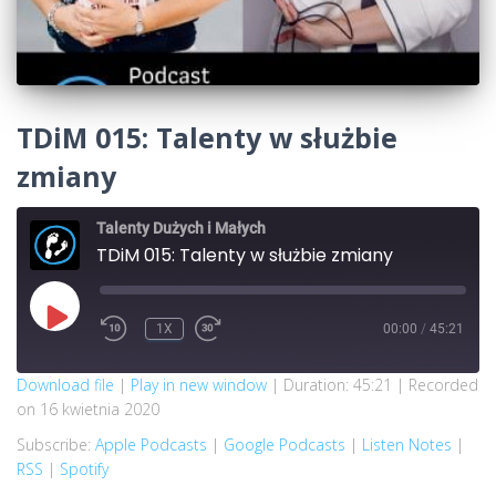
TDiM 015: Talenty w służbie
zmiany
Talenty Dużych i Małych
TDiM 015: Talenty w służbie zmiany
PLAY
1X
00:00
/
45:21
REWIND
FAST
EPISODE
10
FORWARD
SECONDS
30
SECONDS
SUBSCRIBE
SHARE
Download file
|
Play in new window
|
Duration: 45:21
|
Recorded
on 16 kwietnia 2020
SHARE
Apple Podcasts
Google Podcasts
Subscribe:
Apple Podcasts
|
Google Podcasts
|
Listen Notes
|
Listen Notes
RSS
RSS
|
Spotify
LINK
Spotify