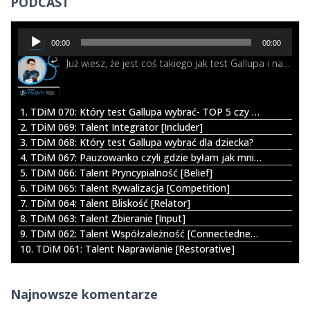
PODCAST
j
:
O
00:00
00:00
d
Już wiesz, że jest coś takiego jak test Gallupa i nawet chcesz go wykonać. I wtedy okazuje się, że możesz wybrać pomiędzy opcję TOP5 a całym profilem All34. Co zatem będzie lepsze dla Ciebie? Posłuchaj w tym odcinku.
t
w
a
r
1. TDiM 070: Który test Gallupa wybrać- TOP 5 czy cały profil All34?
z
2. TDiM 069: Talent Integrator [Includer]
a
3. TDiM 068: Który test Gallupa wybrać dla dziecka?
c
4. TDiM 067: Pauzowanko czyli gdzie byłam jak mnie nie było
z
5. TDiM 066: Talent Pryncypialność [Belief]
p
6. TDiM 065: Talent Rywalizacja [Competition]
l
7. TDiM 064: Talent Bliskość [Relator]
i
8. TDiM 063: Talent Zbieranie [Input]
k
9. TDiM 062: Talent Współzależność [Connectedness]
ó
10. TDiM 061: Talent Naprawianie [Restorative]
w
d
ź
Najnowsze komentarze
w