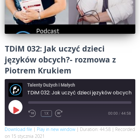
TDiM 032: Jak uczyć dzieci
języków obcych?- rozmowa z
Piotrem Krukiem
Talenty Dużych i Małych
TDiM 032: Jak uczyć dzieci języków obcych?- rozmowa z Piotrem Krukiem
PLAY
1X
00:00
/
44:58
REWIND
FAST
EPISODE
10
FORWARD
SECONDS
30
SECONDS
SUBSCRIBE
SHARE
Download file
|
Play in new window
|
Duration: 44:58
|
Recorded
on 15 stycznia 2021
SHARE
Apple Podcasts
Google Podcasts