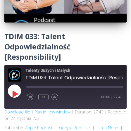
TDiM 033: Talent
Odpowiedzialność
[Responsibility]
Talenty Dużych i Małych
TDiM 033: Talent Odpowiedzialność [Responsibility]
PLAY
1X
00:00
/
27:43
REWIND
FAST
EPISODE
10
FORWARD
SECONDS
30
SECONDS
SUBSCRIBE
SHARE
Download file
|
Play in new window
|
Duration: 27:43
|
Recorded
on 27 stycznia 2021
SHARE
Apple Podcasts
Google Podcasts
Subscribe:
Apple Podcasts
|
Google Podcasts
|
Listen Notes
|
Listen Notes
RSS