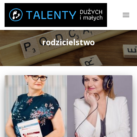
PRZEŁ
NAWIG
rodzicielstwo