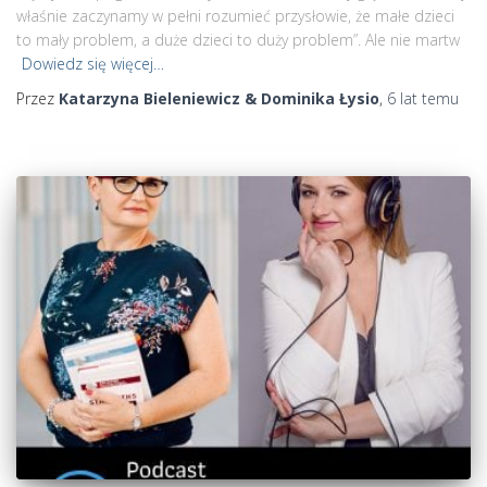
właśnie zaczynamy w pełni rozumieć przysłowie, że małe dzieci
to mały problem, a duże dzieci to duży problem”. Ale nie martw
Dowiedz się więcej…
Przez
Katarzyna Bieleniewicz & Dominika Łysio
,
6 lat
temu