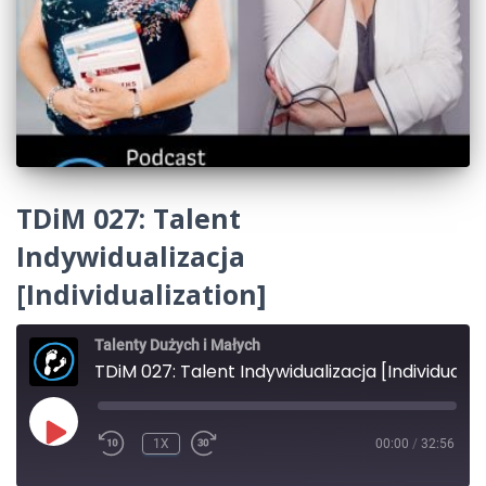
TDiM 027: Talent
Indywidualizacja
[Individualization]
Talenty Dużych i Małych
TDiM 027: Talent Indywidualizacja [Individualization]
PLAY
1X
00:00
/
32:56
REWIND
FAST
EPISODE
10
FORWARD
SECONDS
30