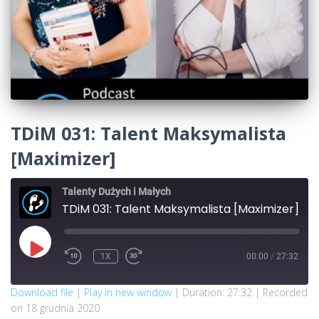
TDiM 031: Talent Maksymalista
[Maximizer]
Talenty Dużych i Małych
TDiM 031: Talent Maksymalista [Maximizer]
PLAY
1X
00:00
/
27:32
REWIND
FAST
EPISODE
10
FORWARD
SECONDS
30
SECONDS
SUBSCRIBE
SHARE
Download file
|
Play in new window
|
Duration: 27:32
|
Recorded
on 18 grudnia 2020
SHARE
Apple Podcasts
Google Podcasts