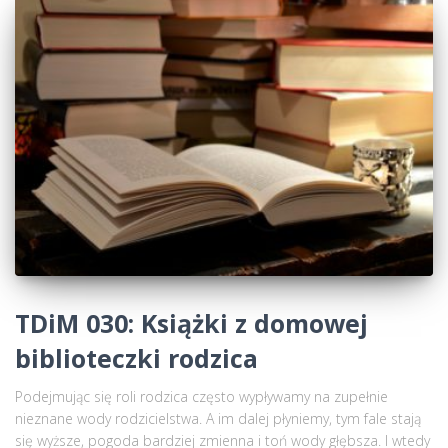
TDiM 030: Książki z domowej
biblioteczki rodzica
Podejmując się roli rodzica często wypływamy na zupełnie
nieznane wody rodzicielstwa. A im dalej płyniemy, tym fale stają
się wyższe, pogoda bardziej zmienna i toń wody głębsza. I wtedy