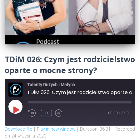
TDiM 026: Czym jest rodzicielstwo
oparte o mocne strony?
Talenty Dużych i Małych
TDiM 026: Czym jest rodzicielstwo oparte o mocne strony?
PLAY
1X
00:00
/
36:31
REWIND
FAST
EPISODE
10
FORWARD
SECONDS
30
SECONDS
SUBSCRIBE
SHARE
Download file
|
Play in new window
|
Duration: 36:31
|
Recorded
on 24 września 2020
SHARE
Apple Podcasts
Google Podcasts