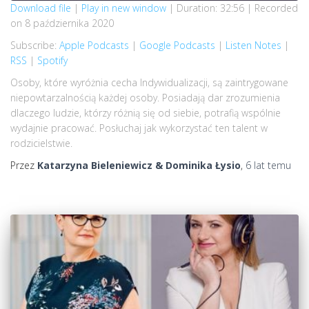
SECONDS
SUBSCRIBE
SHARE
Download file
|
Play in new window
|
Duration: 32:56
|
Recorded
on 8 października 2020
SHARE
Apple Podcasts
Google Podcasts
Subscribe:
Apple Podcasts
|
Google Podcasts
|
Listen Notes
|
Listen Notes
RSS
RSS
|
Spotify
LINK
Spotify
Osoby, które wyróżnia cecha Indywidualizacji, są zaintrygowane
niepowtarzalnością każdej osoby. Posiadają dar zrozumienia
RSS FEED
EMBED
dlaczego ludzie, którzy różnią się od siebie, potrafią wspólnie
wydajnie pracować. Posłuchaj jak wykorzystać ten talent w
rodzicielstwie.
Przez
Katarzyna Bieleniewicz & Dominika Łysio
,
6 lat
temu