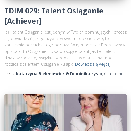
TDiM 029: Talent Osiąganie
[Achiever]
Jeśli talent Osiąganie jest jednym w Twoich dominujących i chcesz
się dowiedzieć jak go używać w swoim rodzicielstwie, to
koniecznie posłuchaj tego odcinka. W tym odcinku: Podstawowy
opis talentu Osiąganie Słowa opisujące talent Jak ten talent
działa w rodzinie, związku i w rodzicielstwie Unikalna moc
rodzica z talentem Osiąganie Pułapki
Dowiedz się więcej…
Przez
Katarzyna Bieleniewicz & Dominika Łysio
,
6 lat
temu