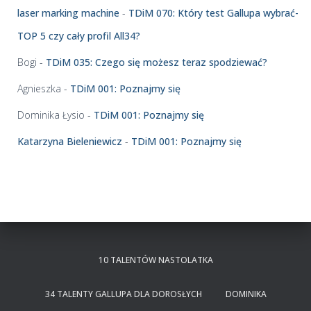
i
laser marking machine
-
TDiM 070: Który test Gallupa wybrać-
ę
k
TOP 5 czy cały profil All34?
o
w
Bogi
-
TDiM 035: Czego się możesz teraz spodziewać?
y
c
Agnieszka
-
TDiM 001: Poznajmy się
h
Dominika Łysio
-
TDiM 001: Poznajmy się
Katarzyna Bieleniewicz
-
TDiM 001: Poznajmy się
10 TALENTÓW NASTOLATKA
34 TALENTY GALLUPA DLA DOROSŁYCH
DOMINIKA