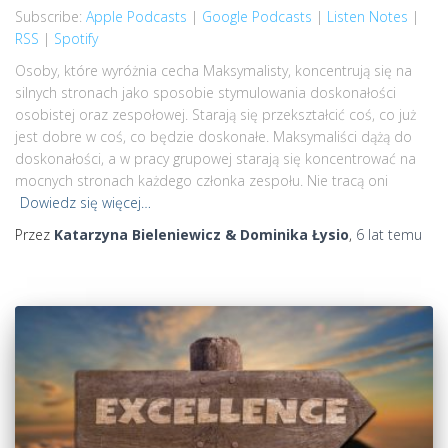
Subscribe:
Apple Podcasts
|
Google Podcasts
|
Listen Notes
|
Listen Notes
RSS
RSS
|
Spotify
LINK
Spotify
Osoby, które wyróżnia cecha Maksymalisty, koncentrują się na
silnych stronach jako sposobie stymulowania doskonałości
RSS FEED
EMBED
osobistej oraz zespołowej. Starają się przekształcić coś, co już
jest dobre w coś, co będzie doskonałe. Maksymaliści dążą do
doskonałości, a w pracy grupowej starają się koncentrować na
mocnych stronach każdego członka zespołu. Nie tracą oni
Dowiedz się więcej…
Przez
Katarzyna Bieleniewicz & Dominika Łysio
,
6 lat
temu