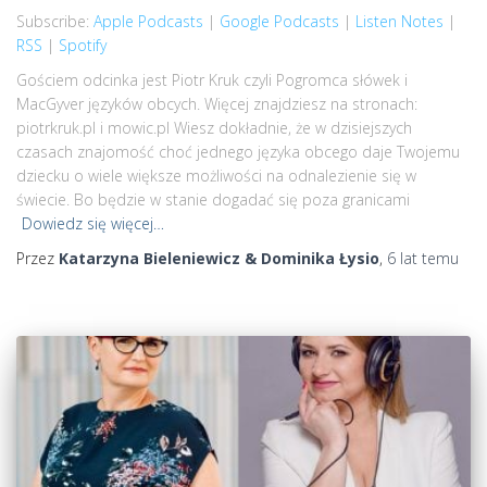
Subscribe:
Apple Podcasts
|
Google Podcasts
|
Listen Notes
|
Listen Notes
RSS
RSS
|
Spotify
LINK
Spotify
Gościem odcinka jest Piotr Kruk czyli Pogromca słówek i
MacGyver języków obcych. Więcej znajdziesz na stronach:
RSS FEED
EMBED
piotrkruk.pl i mowic.pl Wiesz dokładnie, że w dzisiejszych
czasach znajomość choć jednego języka obcego daje Twojemu
dziecku o wiele większe możliwości na odnalezienie się w
świecie. Bo będzie w stanie dogadać się poza granicami
Dowiedz się więcej…
Przez
Katarzyna Bieleniewicz & Dominika Łysio
,
6 lat
temu