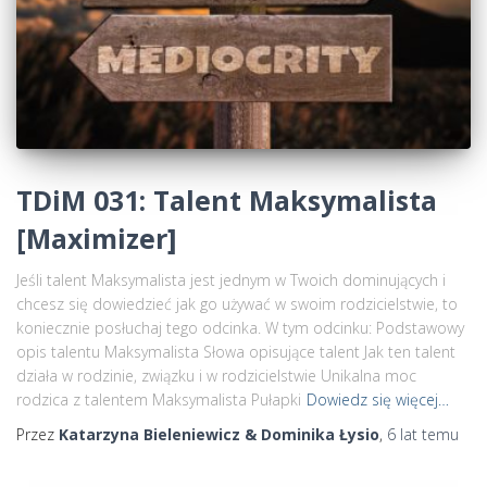
TDiM 031: Talent Maksymalista
[Maximizer]
Jeśli talent Maksymalista jest jednym w Twoich dominujących i
chcesz się dowiedzieć jak go używać w swoim rodzicielstwie, to
koniecznie posłuchaj tego odcinka. W tym odcinku: Podstawowy
opis talentu Maksymalista Słowa opisujące talent Jak ten talent
działa w rodzinie, związku i w rodzicielstwie Unikalna moc
rodzica z talentem Maksymalista Pułapki
Dowiedz się więcej…
Przez
Katarzyna Bieleniewicz & Dominika Łysio
,
6 lat
temu