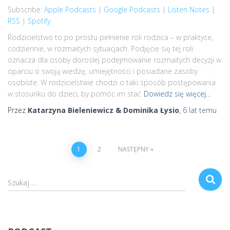
Subscribe:
Apple Podcasts
|
Google Podcasts
|
Listen Notes
|
Listen Notes
RSS
RSS
|
Spotify
LINK
Spotify
Rodzicielstwo to po prostu pełnienie roli rodzica – w praktyce,
codziennie, w rozmaitych sytuacjach. Podjęcie się tej roli
RSS FEED
EMBED
oznacza dla osoby dorosłej podejmowanie rozmaitych decyzji w
oparciu o swoją wiedzę, umiejętności i posiadane zasoby
osobiste. W rodzicielstwie chodzi o taki sposób postępowania
w stosunku do dzieci, by pomóc im stać
Dowiedz się więcej…
Przez
Katarzyna Bieleniewicz & Dominika Łysio
,
6 lat
temu
Stronicowanie
1
2
NASTĘPNY
wpisów
S
Szukaj …
z
u
k
a