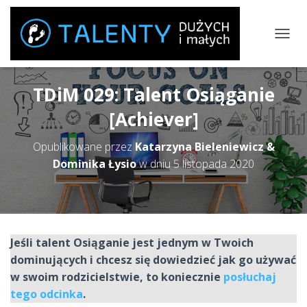
P
R
Z
E
TDiM 029: Talent Osiąganie
Ł
Ą
[Achiever]
C
Z
Opublikowane przez
Katarzyna Bieleniewicz &
N
A
Dominika Łysio
w dniu
5 listopada 2020
W
I
G
A
C
J
Jeśli talent Osiąganie jest jednym w Twoich
Ę
dominujących i chcesz się dowiedzieć jak go używać
w swoim rodzicielstwie, to koniecznie
posłuchaj
tego odcinka
.