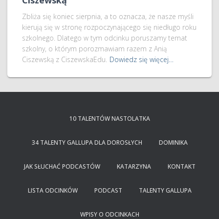
Ciszewską
Zbliża się koniec sierpnia, a to oznacza, że nasze myśli
kierują się w stronę rozpoczynającego się niedługo roku
szkolnego. Dlatego w tym odcinku poruszamy temat
szkolny, o którym porozmawiam razem z Anią
Ciszewską z CiszewskaEdu.
Dowiedz się więcej…
10 TALENTÓW NASTOLATKA
34 TALENTY GALLUPA DLA DOROSŁYCH
DOMINIKA
JAK SŁUCHAĆ PODCASTÓW
KATARZYNA
KONTAKT
LISTA ODCINKÓW
PODCAST
TALENTY GALLUPA
WPISY O ODCINKACH