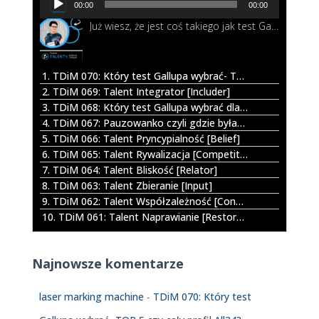
00:00
00:00
d
Już wiesz, że jest coś takiego jak test Gallupa i nawet chcesz go wykonać. I wtedy okazuje się, że możesz wybrać pomiędzy opcję TOP5 a całym profilem All34. Co zatem będzie lepsze dla Ciebie? Posłuchaj w tym odcinku.
t
w
a
r
1. TDiM 070: Który test Gallupa wybrać- TOP 5 czy cały profil All34?
z
2. TDiM 069: Talent Integrator [Includer]
a
3. TDiM 068: Który test Gallupa wybrać dla dziecka?
c
4. TDiM 067: Pauzowanko czyli gdzie byłam jak mnie nie było
z
5. TDiM 066: Talent Pryncypialność [Belief]
p
6. TDiM 065: Talent Rywalizacja [Competition]
l
7. TDiM 064: Talent Bliskość [Relator]
i
8. TDiM 063: Talent Zbieranie [Input]
k
9. TDiM 062: Talent Współzależność [Connectedness]
ó
10. TDiM 061: Talent Naprawianie [Restorative]
w
d
ź
Najnowsze komentarze
w
i
ę
laser marking machine
-
TDiM 070: Który test
k