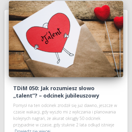
TDiM 050: Jak rozumiesz słowo
„talent”? – odcinek jubileuszowy
Pomysł na ten odcinek zrodził się już dawno, jeszcze w
czasie wakacji, gdy wyszło mi z wyliczania i planowania
kolejnych nagrań, że akurat okrągły 50 odcinek
przypadnie w czasie, gdy stuknie 2 lata odkąd istnieje
Dowiedz się więcej…