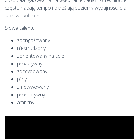
dużo zaangażowania na wykonanie zadań. W rezultacie
często nadają tempo i określają poziomy wydajności dla
ludzi wokół nich.
Słowa talentu
zaangażowany
niestrudzony
zorientowany na cele
proaktywny
zdecydowany
pilny
zmotywowany
produktywny
ambitny