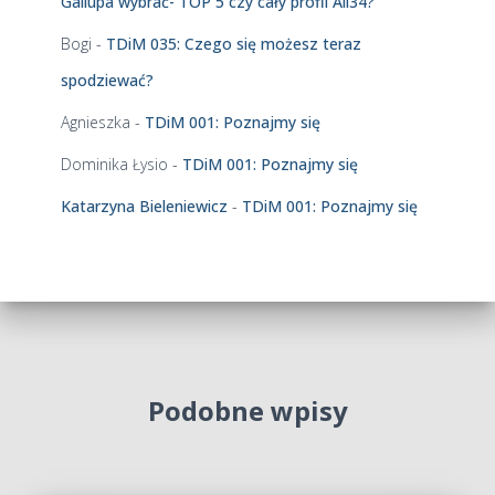
Gallupa wybrać- TOP 5 czy cały profil All34?
o
w
Bogi
-
TDiM 035: Czego się możesz teraz
y
c
spodziewać?
h
Agnieszka
-
TDiM 001: Poznajmy się
Dominika Łysio
-
TDiM 001: Poznajmy się
Katarzyna Bieleniewicz
-
TDiM 001: Poznajmy się
Podobne wpisy