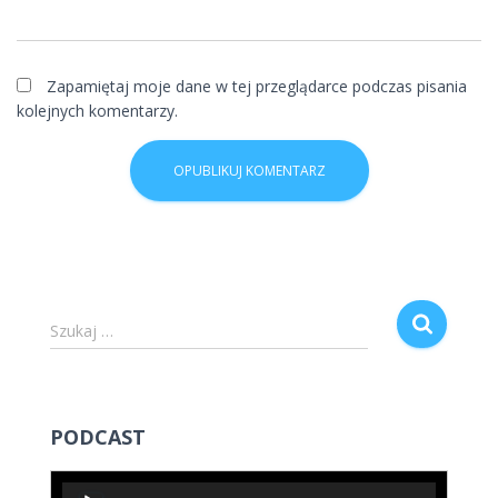
Zapamiętaj moje dane w tej przeglądarce podczas pisania
kolejnych komentarzy.
S
Szukaj …
z
u
k
a
PODCAST
j
:
O