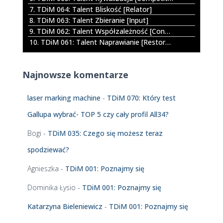
l
7. TDiM 064: Talent Bliskość [Relator]
i
8. TDiM 063: Talent Zbieranie [Input]
k
9. TDiM 062: Talent Współzależność [Connectedness]
ó
10. TDiM 061: Talent Naprawianie [Restorative]
w
d
ź
Najnowsze komentarze
w
i
ę
laser marking machine
-
TDiM 070: Który test
k
Gallupa wybrać- TOP 5 czy cały profil All34?
o
w
Bogi
-
TDiM 035: Czego się możesz teraz
y
c
spodziewać?
h
Agnieszka
-
TDiM 001: Poznajmy się
Dominika Łysio
-
TDiM 001: Poznajmy się
Katarzyna Bieleniewicz
-
TDiM 001: Poznajmy się