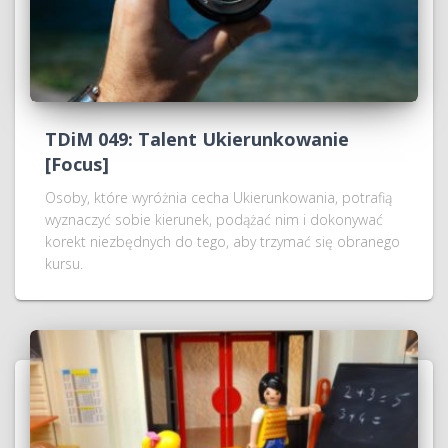
TDiM 049: Talent Ukierunkowanie
[Focus]
Osoby, które wyróżnia cecha Ukierunkowania, potrafią
wyznaczyć sobie kierunek, podążać nim i dokonywać
korekt niezbędnych do tego, aby trzymać się obranego
kursu.