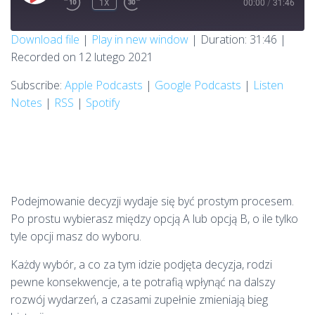
1X
00:00
/
31:46
REWIND
FAST
EPISODE
10
FORWARD
SECONDS
30
SUBSCRIBE
SHARE
Download file
|
Play in new window
|
Duration: 31:46
|
SECONDS
Recorded on 12 lutego 2021
SHARE
Apple Podcasts
Google Podcasts
Listen Notes
RSS
Subscribe:
Apple Podcasts
|
Google Podcasts
|
Listen
LINK
Notes
|
RSS
|
Spotify
Spotify
RSS FEED
EMBED
Podejmowanie decyzji wydaje się być prostym procesem.
Po prostu wybierasz między opcją A lub opcją B, o ile tylko
tyle opcji masz do wyboru.
Każdy wybór, a co za tym idzie podjęta decyzja, rodzi
pewne konsekwencje, a te potrafią wpłynąć na dalszy
rozwój wydarzeń, a czasami zupełnie zmieniają bieg