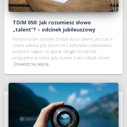
TDiM 050: Jak rozumiesz słowo
„talent”? – odcinek jubileuszowy
Pomysł na ten odcinek zrodził się już dawno, jeszcze w
czasie wakacji, gdy wyszło mi z wyliczania i planowania
kolejnych nagrań, że akurat okrągły 50 odcinek
przypadnie w czasie, gdy stuknie 2 lata odkąd istnieje
Dowiedz się więcej…