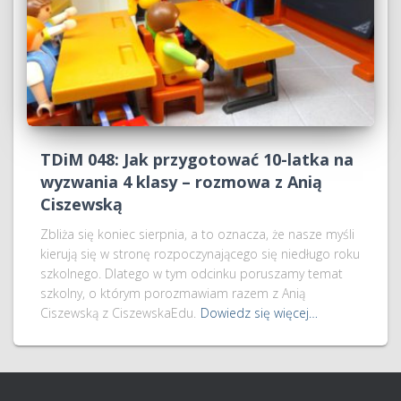
TDiM 048: Jak przygotować 10-latka na
wyzwania 4 klasy – rozmowa z Anią
Ciszewską
Zbliża się koniec sierpnia, a to oznacza, że nasze myśli
kierują się w stronę rozpoczynającego się niedługo roku
szkolnego. Dlatego w tym odcinku poruszamy temat
szkolny, o którym porozmawiam razem z Anią
Ciszewską z CiszewskaEdu.
Dowiedz się więcej…