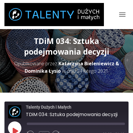
P
R
Z
E
TDiM 034: Sztuka
Ł
Ą
podejmowania decyzji
C
Z
Opublikowane przez
Katarzyna Bieleniewicz &
N
A
Dominika Łysio
w dniu
24 lutego 2021
W
I
G
A
C
J
Talenty Dużych i Małych
Ę
TDiM 034: Sztuka podejmowania decyzji
PLAY