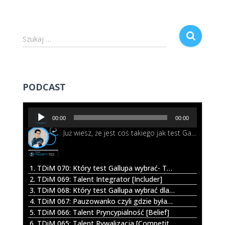
S
Szukaj …
z
u
k
a
PODCAST
j
:
O
00:00
00:00
d
Już wiesz, że jest coś takiego jak test Gallupa i nawet chcesz go wykonać. I wtedy okazuje się, że możesz wybrać pomiędzy opcję TOP5 a całym profilem All34. Co zatem będzie lepsze dla Ciebie? Posłuchaj w tym odcinku.
t
w
a
r
1. TDiM 070: Który test Gallupa wybrać- TOP 5 czy cały profil All34?
z
2. TDiM 069: Talent Integrator [Includer]
a
3. TDiM 068: Który test Gallupa wybrać dla dziecka?
c
4. TDiM 067: Pauzowanko czyli gdzie byłam jak mnie nie było
z
5. TDiM 066: Talent Pryncypialność [Belief]
p
6. TDiM 065: Talent Rywalizacja [Competition]