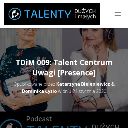
P
R
Z
E
Ł
Ą
C
Z
TDiM 009: Talent Centrum
N
A
Uwagi [Presence]
W
I
Opublikowane przez
Katarzyna Bieleniewicz &
G
A
Dominika Łysio
w dniu
24 stycznia 2020
C
J
Ę