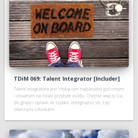
TDiM 069: Talent Integrator [Includer]
Talent Integratora jest chyba tym najbardziej gościnnym
i otwartym na nowo przybyłe osoby. Chętnie włączy Cię
do grupy i sprawi, że szybko zintegrujesz się z jej
obecnymi członkami.