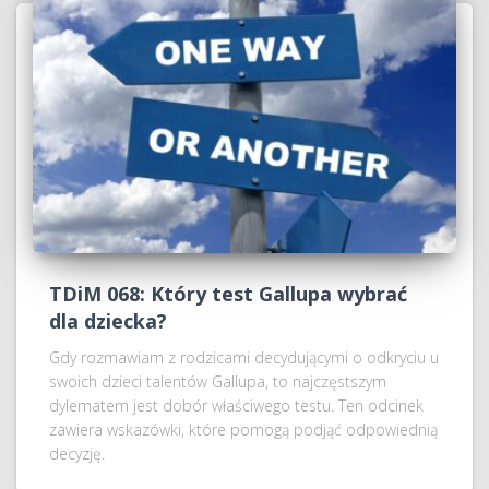
TDiM 068: Który test Gallupa wybrać
dla dziecka?
Gdy rozmawiam z rodzicami decydującymi o odkryciu u
swoich dzieci talentów Gallupa, to najczęstszym
dylematem jest dobór właściwego testu. Ten odcinek
zawiera wskazówki, które pomogą podjąć odpowiednią
decyzję.