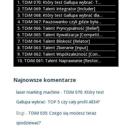
r
1. TDiM 070: Który test Gallupa wybrać- TOP 5 czy cały profil All34?
z
2. TDiM 069: Talent Integrator [Includer]
a
3. TDiM 068: Który test Gallupa wybrać dla dziecka?
c
4. TDiM 067: Pauzowanko czyli gdzie byłam jak mnie nie było
z
5. TDiM 066: Talent Pryncypialność [Belief]
p
6. TDiM 065: Talent Rywalizacja [Competition]
l
7. TDiM 064: Talent Bliskość [Relator]
i
8. TDiM 063: Talent Zbieranie [Input]
k
9. TDiM 062: Talent Współzależność [Connectedness]
ó
10. TDiM 061: Talent Naprawianie [Restorative]
w
d
ź
Najnowsze komentarze
w
i
laser marking machine
-
TDiM 070: Który test
ę
k
Gallupa wybrać- TOP 5 czy cały profil All34?
o
w
Bogi
-
TDiM 035: Czego się możesz teraz
y
spodziewać?
c
h