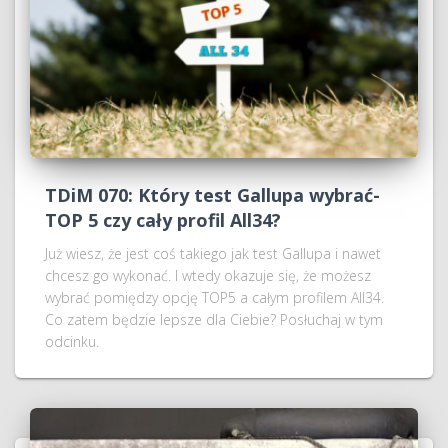
TDiM 070: Który test Gallupa wybrać-
TOP 5 czy cały profil All34?
Już wiesz, że jest coś takiego jak test Gallupa i nawet
chcesz go wykonać. I wtedy okazuje się, że możesz
wybrać pomiędzy opcję TOP5 a całym profilem All34.
Co zatem będzie lepsze dla Ciebie? Posłuchaj w tym
odcinku.