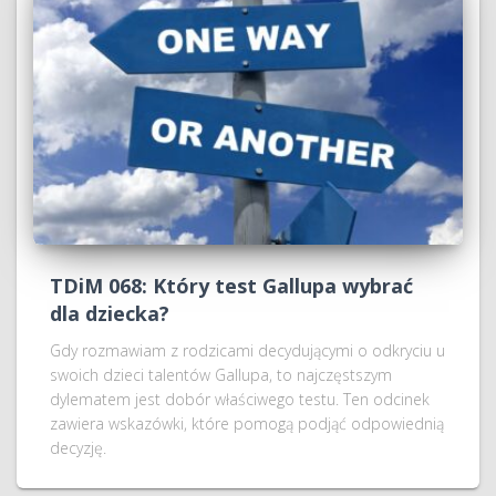
TDiM 068: Który test Gallupa wybrać
dla dziecka?
Gdy rozmawiam z rodzicami decydującymi o odkryciu u
swoich dzieci talentów Gallupa, to najczęstszym
dylematem jest dobór właściwego testu. Ten odcinek
zawiera wskazówki, które pomogą podjąć odpowiednią
decyzję.