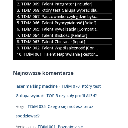
z
2. TDiM 069: Talent Integrator [Includer]
a
3. TDiM 068: Który test Gallupa wybrać dla dziecka?
c
4. TDiM 067: Pauzowanko czyli gdzie byłam jak mnie nie było
z
5. TDiM 066: Talent Pryncypialność [Belief]
p
6. TDiM 065: Talent Rywalizacja [Competition]
l
7. TDiM 064: Talent Bliskość [Relator]
i
8. TDiM 063: Talent Zbieranie [Input]
k
9. TDiM 062: Talent Współzależność [Connectedness]
ó
10. TDiM 061: Talent Naprawianie [Restorative]
w
d
ź
Najnowsze komentarze
w
i
ę
laser marking machine
-
TDiM 070: Który test
k
Gallupa wybrać- TOP 5 czy cały profil All34?
o
w
Bogi
-
TDiM 035: Czego się możesz teraz
y
c
spodziewać?
h
Agnieszka
-
TDiM 001: Poznajmy się