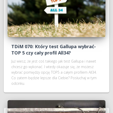
TDiM 070: Który test Gallupa wybrać-
TOP 5 czy cały profil All34?
Już wiesz, że jest coś takiego jak test Gallupa i nawet
chcesz go wykonać. I wtedy okazuje się, że możesz
wybrać pomiędzy opcję TOP5 a całym profilem All34.
Co zatem będzie lepsze dla Ciebie? Posłuchaj w tym
odcinku.