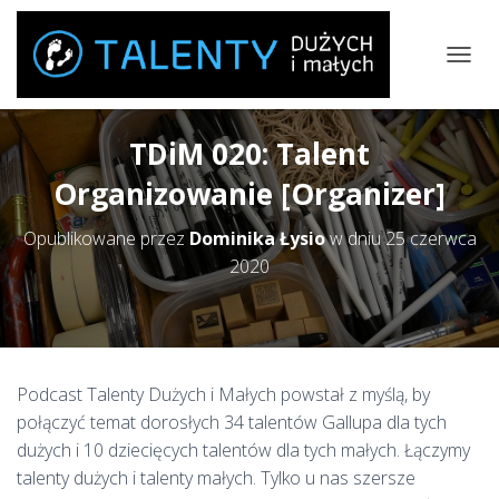
P
R
Z
E
TDiM 020: Talent
Ł
Ą
Organizowanie [Organizer]
C
Z
Opublikowane przez
Dominika Łysio
w dniu
25 czerwca
N
A
2020
W
I
G
A
C
J
Podcast Talenty Dużych i Małych powstał z myślą, by
Ę
połączyć temat dorosłych 34 talentów Gallupa dla tych
dużych i 10 dziecięcych talentów dla tych małych. Łączymy
talenty dużych i talenty małych. Tylko u nas szersze