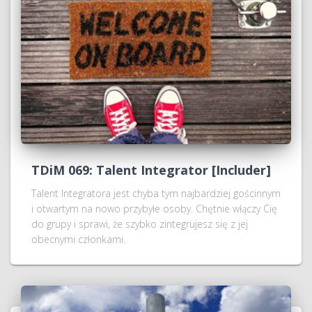
TDiM 069: Talent Integrator [Includer]
Talent Integratora jest chyba tym najbardziej gościnnym
i otwartym na nowo przybyłe osoby. Chętnie włączy Cię
do grupy i sprawi, że szybko zintegrujesz się z jej
obecnymi członkami.