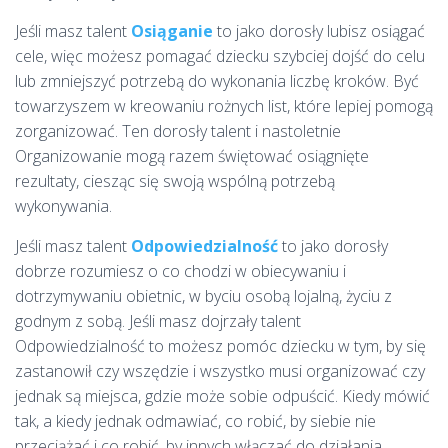
Jeśli masz talent
Osiąganie
to jako dorosły lubisz osiągać
cele, więc możesz pomagać dziecku szybciej dojść do celu
lub zmniejszyć potrzebą do wykonania liczbę kroków. Być
towarzyszem w kreowaniu rożnych list, które lepiej pomogą
zorganizować. Ten dorosły talent i nastoletnie
Organizowanie mogą razem świętować osiągnięte
rezultaty, ciesząc się swoją wspólną potrzebą
wykonywania.
Jeśli masz talent
Odpowiedzialność
to jako dorosły
dobrze rozumiesz o co chodzi w obiecywaniu i
dotrzymywaniu obietnic, w byciu osobą lojalną, życiu z
godnym z sobą. Jeśli masz dojrzały talent
Odpowiedzialność to możesz pomóc dziecku w tym, by się
zastanowił czy wszędzie i wszystko musi organizować czy
jednak są miejsca, gdzie może sobie odpuścić. Kiedy mówić
tak, a kiedy jednak odmawiać, co robić, by siebie nie
przeciążać i co robić, by innych włączać do działania.