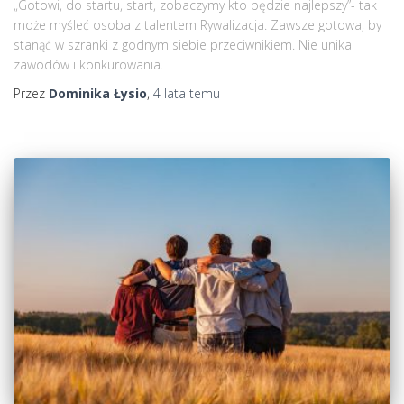
„Gotowi, do startu, start, zobaczymy kto będzie najlepszy”- tak
może myśleć osoba z talentem Rywalizacja. Zawsze gotowa, by
stanąć w szranki z godnym siebie przeciwnikiem. Nie unika
zawodów i konkurowania.
Przez
Dominika Łysio
,
4 lata
temu