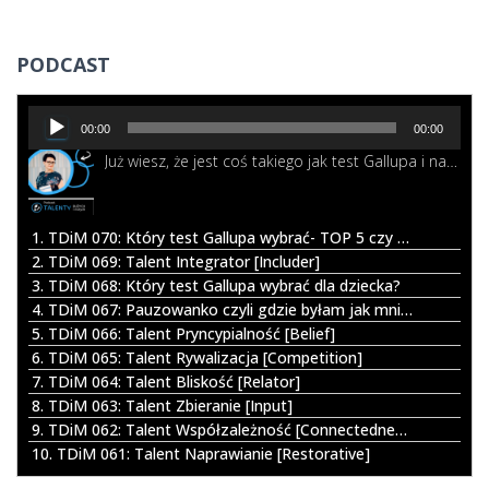
k
a
PODCAST
j
:
O
00:00
00:00
d
Już wiesz, że jest coś takiego jak test Gallupa i nawet chcesz go wykonać. I wtedy okazuje się, że możesz wybrać pomiędzy opcję TOP5 a całym profilem All34. Co zatem będzie lepsze dla Ciebie? Posłuchaj w tym odcinku.
t
w
a
r
1. TDiM 070: Który test Gallupa wybrać- TOP 5 czy cały profil All34?
z
2. TDiM 069: Talent Integrator [Includer]
a
3. TDiM 068: Który test Gallupa wybrać dla dziecka?
c
4. TDiM 067: Pauzowanko czyli gdzie byłam jak mnie nie było
z
5. TDiM 066: Talent Pryncypialność [Belief]
p
6. TDiM 065: Talent Rywalizacja [Competition]
l
7. TDiM 064: Talent Bliskość [Relator]
i
8. TDiM 063: Talent Zbieranie [Input]
k
9. TDiM 062: Talent Współzależność [Connectedness]
ó
10. TDiM 061: Talent Naprawianie [Restorative]
w
d