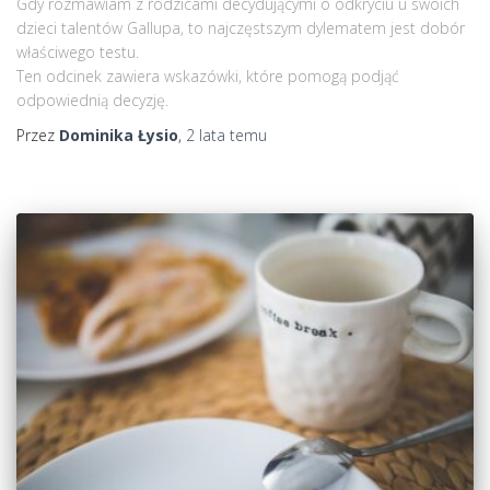
Gdy rozmawiam z rodzicami decydującymi o odkryciu u swoich
dzieci talentów Gallupa, to najczęstszym dylematem jest dobór
właściwego testu.
Ten odcinek zawiera wskazówki, które pomogą podjąć
odpowiednią decyzję.
Przez
Dominika Łysio
,
2 lata
temu