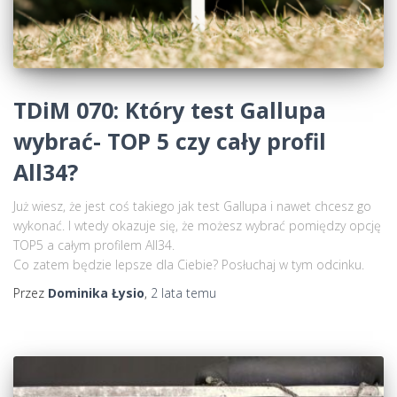
TDiM 070: Który test Gallupa
wybrać- TOP 5 czy cały profil
All34?
Już wiesz, że jest coś takiego jak test Gallupa i nawet chcesz go
wykonać. I wtedy okazuje się, że możesz wybrać pomiędzy opcję
TOP5 a całym profilem All34.
Co zatem będzie lepsze dla Ciebie? Posłuchaj w tym odcinku.
Przez
Dominika Łysio
,
2 lata
temu