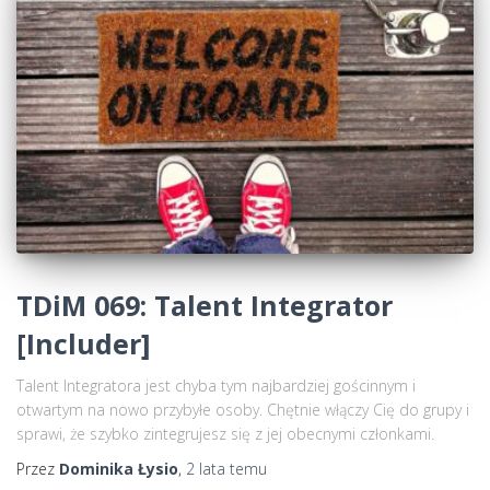
TDiM 069: Talent Integrator
[Includer]
Talent Integratora jest chyba tym najbardziej gościnnym i
otwartym na nowo przybyłe osoby. Chętnie włączy Cię do grupy i
sprawi, że szybko zintegrujesz się z jej obecnymi członkami.
Przez
Dominika Łysio
,
2 lata
temu