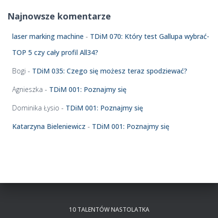
ź
Najnowsze komentarze
w
i
laser marking machine
-
TDiM 070: Który test Gallupa wybrać-
ę
k
TOP 5 czy cały profil All34?
o
w
Bogi
-
TDiM 035: Czego się możesz teraz spodziewać?
y
c
Agnieszka
-
TDiM 001: Poznajmy się
h
Dominika Łysio
-
TDiM 001: Poznajmy się
Katarzyna Bieleniewicz
-
TDiM 001: Poznajmy się
10 TALENTÓW NASTOLATKA