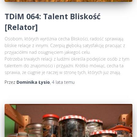
TDiM 064: Talent Bliskość
[Relator]
Osobom, których wyróżnia cecha Bliskości, radość sprawiają
bliskie relacje z innymi. Czerpią głęboką satysfakcję pracując z
przyjaciółmi nad osiągnięciem jakiegoś celu.
Potrzeba trwałych relacji z ludźmi określa podejście osób z tym
talentem do znajomości i przyjaźni. Krótko mówiąc, cecha ta
sprawia, że ciągnie je raczej w stronę tych, których już znają.
Przez
Dominika Łysio
,
4 lata
temu