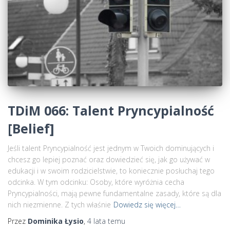
TDiM 066: Talent Pryncypialność
[Belief]
Jeśli talent Pryncypialność jest jednym w Twoich dominujących i
chcesz go lepiej poznać oraz dowiedzieć się, jak go używać w
edukacji i w swoim rodzicielstwie, to koniecznie posłuchaj tego
odcinka. W tym odcinku: Osoby, które wyróżnia cecha
Pryncypialności, mają pewne fundamentalne zasady, które są dla
nich niezmienne. Z tych właśnie
Dowiedz się więcej…
Przez
Dominika Łysio
,
4 lata
temu