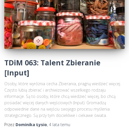
TDiM 063: Talent Zbieranie
[Input]
Osoby, które wyróżnia cecha Zbierania, pragną wiedzieć więcej.
Często lubią zbierać i archiwizować wszelkiego rodzaju
informacje. Są to osoby, które chcą wiedzieć więcej, bo chcą
posiadać więcej danych wejściowych (Input). Gromadzą
odpowiednie dane na wejściu swojego procesu myślenia
strategicznego. Są przy tym dociekliwe i ciekawe świata.
Przez
Dominika Łysio
,
4 lata
temu