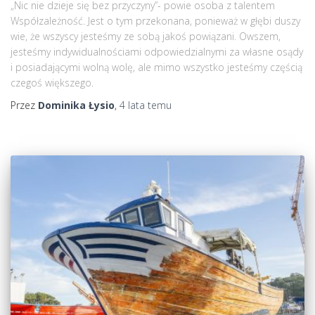
„Nic nie dzieje się bez przyczyny”- powie osoba z talentem
Współzależność. Jest o tym przekonana, ponieważ w głębi duszy
wie, że wszyscy jesteśmy ze sobą jakoś powiązani. Owszem,
jesteśmy indywidualnościami odpowiedzialnymi za własne osądy
i posiadającymi wolną wolę, ale mimo wszystko jesteśmy częścią
czegoś większego.
Przez
Dominika Łysio
,
4 lata
temu