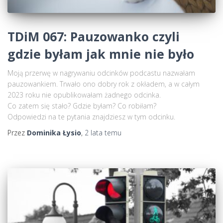
TDiM 067: Pauzowanko czyli
gdzie byłam jak mnie nie było
Moją przerwę w nagrywaniu odcinków podcastu nazwałam
pauzowankiem. Trwało ono dobry rok z okładem, a w całym
2023 roku nie opublikowałam żadnego odcinka.
Co zatem się stało? Gdzie byłam? Co robiłam?
Odpowiedzi na te pytania znajdziesz w tym odcinku.
Przez
Dominika Łysio
,
2 lata
temu