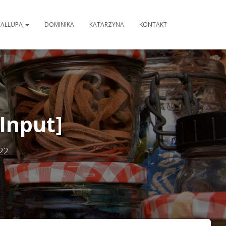
GALLUPA
DOMINIKA
KATARZYNA
KONTAKT
[Input]
22