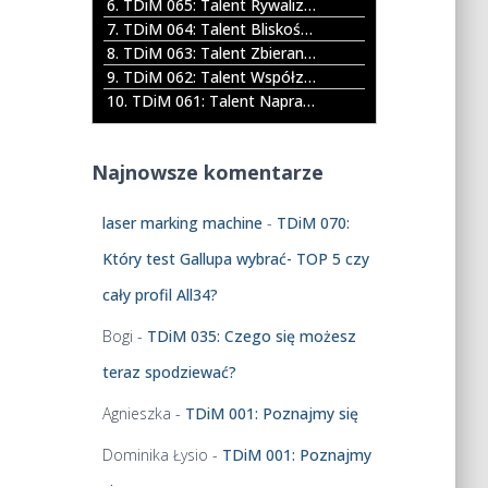
6. TDiM 065: Talent Rywalizacja [Competition]
l
ł
7. TDiM 064: Talent Bliskość [Relator]
i
e
8. TDiM 063: Talent Zbieranie [Input]
k
k
9. TDiM 062: Talent Współzależność [Connectedness]
ó
d
10. TDiM 061: Talent Naprawianie [Restorative]
w
o
d
g
ź
ó
Najnowsze komentarze
w
r
i
y
ę
laser marking machine
-
TDiM 070:
/
k
d
Który test Gallupa wybrać- TOP 5 czy
o
o
w
d
cały profil All34?
y
o
c
Bogi
-
TDiM 035: Czego się możesz
ł
h
u
teraz spodziewać?
a
b
Agnieszka
-
TDiM 001: Poznajmy się
y
z
Dominika Łysio
-
TDiM 001: Poznajmy
w