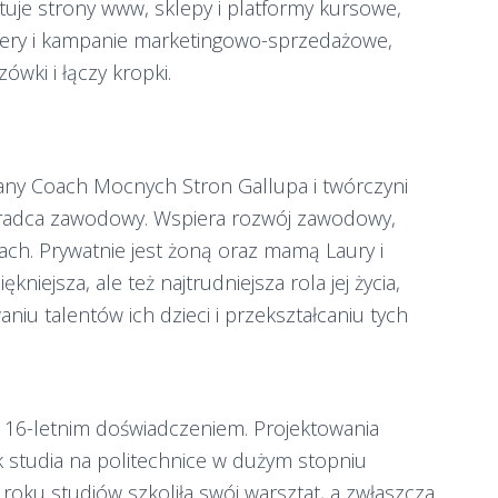
jektuje strony www, sklepy i platformy kursowe,
ery i kampanie marketingowo-sprzedażowe,
ówki i łączy kropki.
any Coach Mocnych Stron Gallupa i twórczyni
 doradca zawodowy. Wspiera rozwój zawodowy,
ach. Prywatnie jest żoną oraz mamą Laury i
iejsza, ale też najtrudniejsza rola jej życia,
iu talentów ich dzieci i przekształcaniu tych
d 16-letnim doświadczeniem. Projektowania
ak studia na politechnice w dużym stopniu
o roku studiów szkoliła swój warsztat, a zwłaszcza