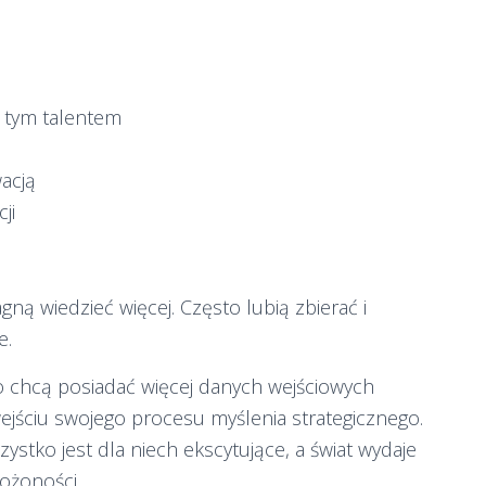
z tym talentem
acją
ji
gną wiedzieć więcej. Często lubią zbierać i
e.
bo chcą posiadać więcej danych wejściowych
jściu swojego procesu myślenia strategicznego.
zystko jest dla niech ekscytujące, a świat wydaje
łożoności.