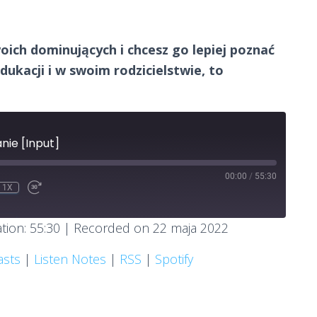
woich dominujących i chcesz go lepiej poznać
dukacji i w swoim rodzicielstwie, to
nie [Input]
00:00
/
55:30
1X
MUTE
EWIND
FAST
0
FORWARD
ECONDS
30
RE
tion: 55:30
|
Recorded on 22 maja 2022
SECONDS
dcasts
Listen Notes
asts
|
Listen Notes
|
RSS
|
Spotify