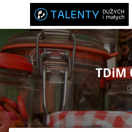
TDiM 0
O