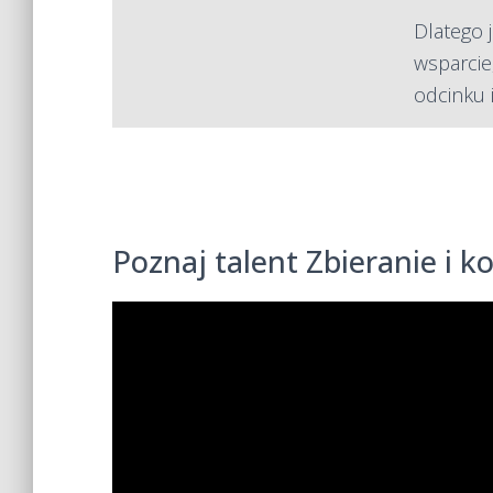
Dlatego 
wsparcie
odcinku 
Poznaj talent Zbieranie i k