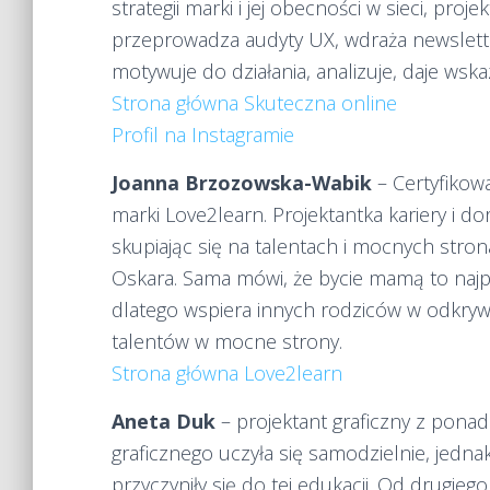
strategii marki i jej obecności w sieci, pro
przeprowadza audyty UX, wdraża newslett
motywuje do działania, analizuje, daje wskaz
Strona główna Skuteczna online
Profil na Instagramie
Joanna Brzozowska-Wabik
– Certyfikow
marki Love2learn. Projektantka kariery i
skupiając się na talentach i mocnych stron
Oskara. Sama mówi, że bycie mamą to najpiękn
dlatego wspiera innych rodziców w odkrywan
talentów w mocne strony.
Strona główna Love2learn
Aneta Duk
– projektant graficzny z pona
graficznego uczyła się samodzielnie, jedn
przyczyniły się do tej edukacji. Od drugieg