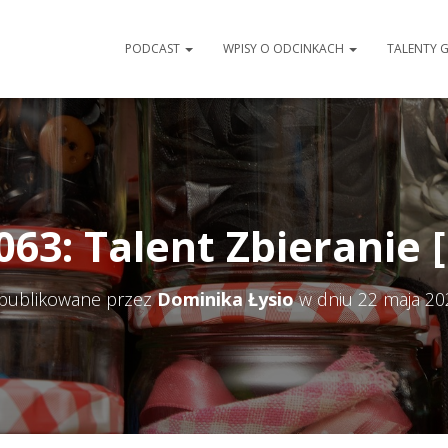
PODCAST
WPISY O ODCINKACH
TALENTY 
63: Talent Zbieranie 
publikowane przez
Dominika Łysio
w dniu
22 maja 20