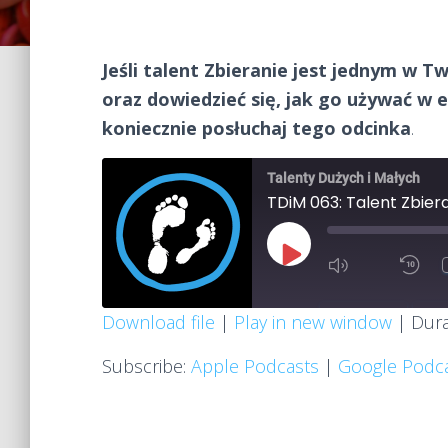
Jeśli talent Zbieranie jest jednym w T
oraz dowiedzieć się, jak go używać w e
koniecznie posłuchaj tego odcinka
.
Talenty Dużych i Małych
TDiM 063: Talent Zbiera
PLAY
MUTE/UN
R
EPISODE
EPISODE
1
S
SUBSCRIBE
SHA
Download file
|
Play in new window
|
Dura
SHARE
Apple Podcasts
Google Po
Subscribe:
Apple Podcasts
|
Google Podc
RSS
Spotify
LINK
RSS FEED