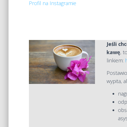
Profil na Instagramie
Jeśli ch
kawę
, 
linkiem:
Postawio
wypita, 
nag
odp
obs
asy