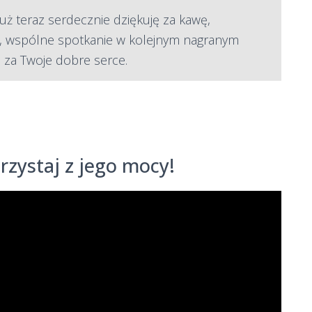
już teraz serdecznie dziękuję za kawę,
, wspólne spotkanie w kolejnym nagranym
i za Twoje dobre serce.
orzystaj z jego mocy!