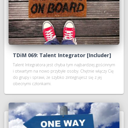
TDiM 069: Talent Integrator [Includer]
Talent Integratora jest chyba tym najbardziej gościnnym
i otwartym na nowo przybyłe osoby. Chętnie włączy Cię
do grupy i sprawi, że szybko zintegrujesz się z jej
obecnymi członkami.