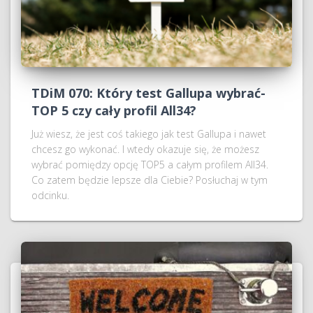
TDiM 070: Który test Gallupa wybrać-
TOP 5 czy cały profil All34?
Już wiesz, że jest coś takiego jak test Gallupa i nawet
chcesz go wykonać. I wtedy okazuje się, że możesz
wybrać pomiędzy opcję TOP5 a całym profilem All34.
Co zatem będzie lepsze dla Ciebie? Posłuchaj w tym
odcinku.