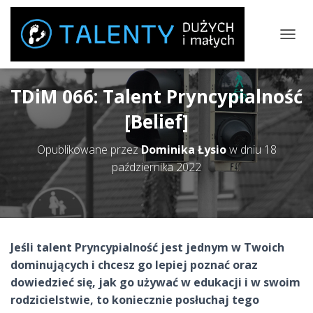
P
R
Z
E
TDiM 066: Talent Pryncypialność
Ł
Ą
[Belief]
C
Z
Opublikowane przez
Dominika Łysio
w dniu
18
N
A
października 2022
W
I
G
A
C
J
Jeśli talent Pryncypialność jest jednym w Twoich
Ę
dominujących i chcesz go lepiej poznać oraz
dowiedzieć się, jak go używać w edukacji i w swoim
rodzicielstwie, to koniecznie posłuchaj tego