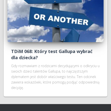
TDiM 068: Który test Gallupa wybrać
dla dziecka?
Gdy rozmawiam z rodzicami decydującymi o odkryciu u
swoich dzieci talentów Gallupa, to najczęstszym
dylematem jest dobór właściwego testu. Ten odcinek
zawiera wskazówki, które pomogą podjąć odpowiednią
decyzję.