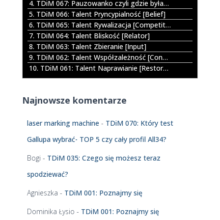
4. TDiM 067: Pauzowanko czyli gdzie byłam jak mnie nie było
z
5. TDiM 066: Talent Pryncypialność [Belief]
p
6. TDiM 065: Talent Rywalizacja [Competition]
l
7. TDiM 064: Talent Bliskość [Relator]
i
8. TDiM 063: Talent Zbieranie [Input]
k
9. TDiM 062: Talent Współzależność [Connectedness]
ó
10. TDiM 061: Talent Naprawianie [Restorative]
w
d
ź
Najnowsze komentarze
w
i
ę
laser marking machine
-
TDiM 070: Który test
k
Gallupa wybrać- TOP 5 czy cały profil All34?
o
w
Bogi
-
TDiM 035: Czego się możesz teraz
y
c
spodziewać?
h
Agnieszka
-
TDiM 001: Poznajmy się
Dominika Łysio
-
TDiM 001: Poznajmy się