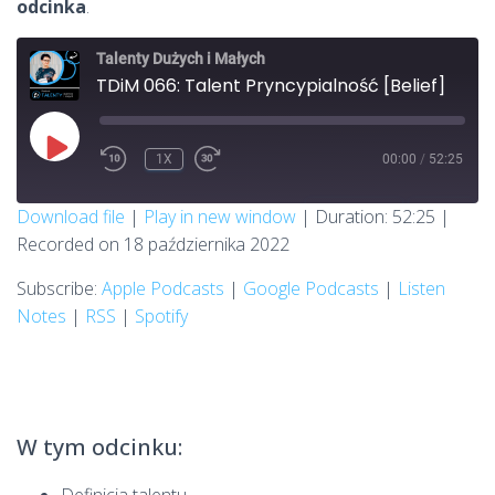
odcinka
.
Talenty Dużych i Małych
TDiM 066: Talent Pryncypialność [Belief]
PLAY
1X
00:00
/
52:25
REWIND
FAST
EPISODE
10
FORWARD
SECONDS
30
SUBSCRIBE
SHARE
Download file
|
Play in new window
|
Duration: 52:25
|
SECONDS
Recorded on 18 października 2022
SHARE
Apple Podcasts
Google Podcasts
Listen Notes
RSS
Subscribe:
Apple Podcasts
|
Google Podcasts
|
Listen
LINK
Notes
|
RSS
|
Spotify
Spotify
RSS FEED
EMBED
W tym odcinku: