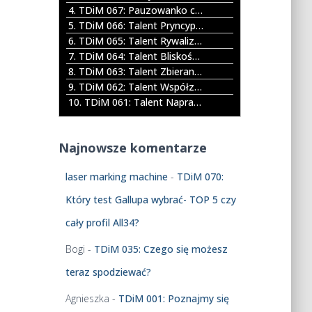
c
r
4. TDiM 067: Pauzowanko czyli gdzie byłam jak mnie nie było
z
z
5. TDiM 066: Talent Pryncypialność [Belief]
p
a
6. TDiM 065: Talent Rywalizacja [Competition]
l
ł
7. TDiM 064: Talent Bliskość [Relator]
i
e
8. TDiM 063: Talent Zbieranie [Input]
k
k
9. TDiM 062: Talent Współzależność [Connectedness]
ó
d
10. TDiM 061: Talent Naprawianie [Restorative]
w
o
d
g
ź
ó
Najnowsze komentarze
w
r
i
y
laser marking machine
-
TDiM 070:
ę
/
k
d
Który test Gallupa wybrać- TOP 5 czy
o
o
cały profil All34?
w
d
y
o
Bogi
-
TDiM 035: Czego się możesz
c
ł
h
u
teraz spodziewać?
a
b
Agnieszka
-
TDiM 001: Poznajmy się
y