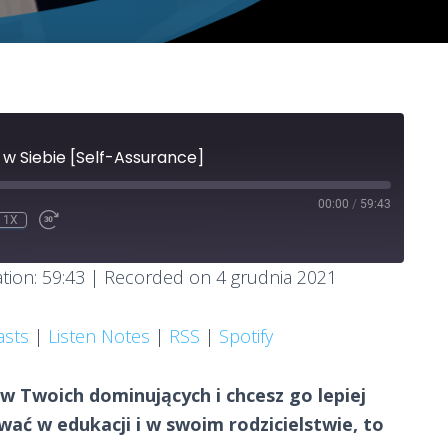
 w Siebie [Self-Assurance]
00:00
/
59:43
1X
MUTE
EWIND
FAST
0
FORWARD
ECONDS
30
RE
tion: 59:43
|
Recorded on 4 grudnia 2021
SECONDS
dcasts
Listen Notes
asts
|
Listen Notes
|
RSS
|
Spotify
m w Twoich dominujących i chcesz go lepiej
wać w edukacji i w swoim rodzicielstwie, to