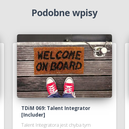
Podobne wpisy
TDiM 069: Talent Integrator
[Includer]
Talent Integratora jest chyba tym