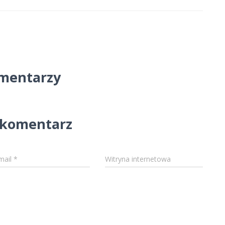
mentarzy
 komentarz
mail
*
Witryna internetowa