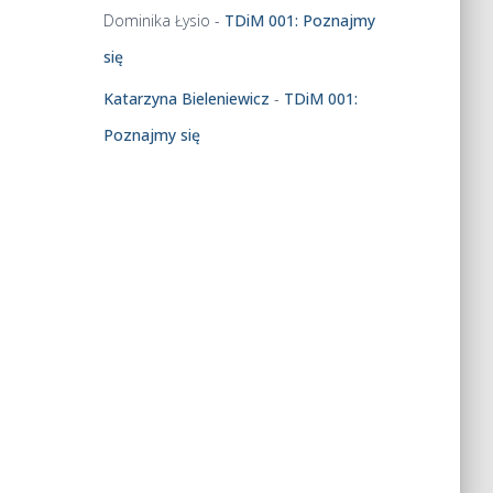
Dominika Łysio
-
TDiM 001: Poznajmy
z
w
się
i
ę
Katarzyna Bieleniewicz
-
TDiM 001:
k
Poznajmy się
s
z
y
ć
l
u
b
z
m
n
i
e
j
s
z
y