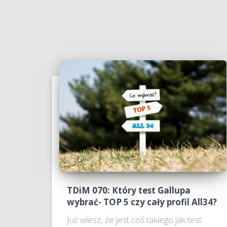
TDiM 070: Który test Gallupa
wybrać- TOP 5 czy cały profil All34?
Już wiesz, że jest coś takiego jak test