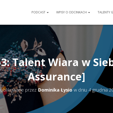
PODCAST
WPISY O ODCINKACH
TALENTY 
3: Talent Wiara w Siebi
Assurance]
ublikowane przez
Dominika Łysio
w dniu
4 grudnia 2