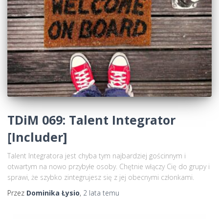
TDiM 069: Talent Integrator
[Includer]
Talent Integratora jest chyba tym najbardziej gościnnym i
otwartym na nowo przybyłe osoby. Chętnie włączy Cię do grupy i
sprawi, że szybko zintegrujesz się z jej obecnymi członkami.
Przez
Dominika Łysio
,
2 lata
temu