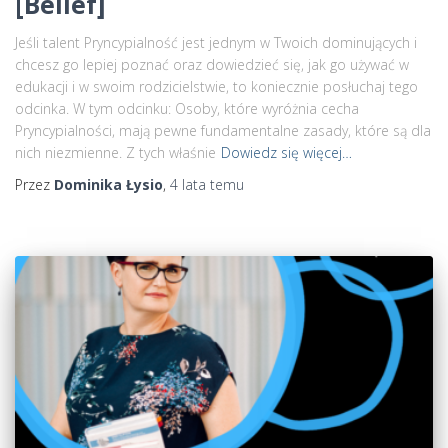
[Belief]
Jeśli talent Pryncypialność jest jednym w Twoich dominujących i
chcesz go lepiej poznać oraz dowiedzieć się, jak go używać w
edukacji i w swoim rodzicielstwie, to koniecznie posłuchaj tego
odcinka. W tym odcinku: Osoby, które wyróżnia cecha
Pryncypialności, mają pewne fundamentalne zasady, które są dla
nich niezmienne. Z tych właśnie
Dowiedz się więcej…
Przez
Dominika Łysio
,
4 lata
temu