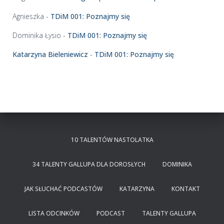
y
c
Agnieszka
-
TDiM 001: Poznajmy się
h
Dominika Łysio
-
TDiM 001: Poznajmy się
Katarzyna Bieleniewicz
-
TDiM 001: Poznajmy się
10 TALENTÓW NASTOLATKA
34 TALENTY GALLUPA DLA DOROSŁYCH
DOMINIKA
JAK SŁUCHAĆ PODCASTÓW
KATARZYNA
KONTAKT
LISTA ODCINKÓW
PODCAST
TALENTY GALLUPA