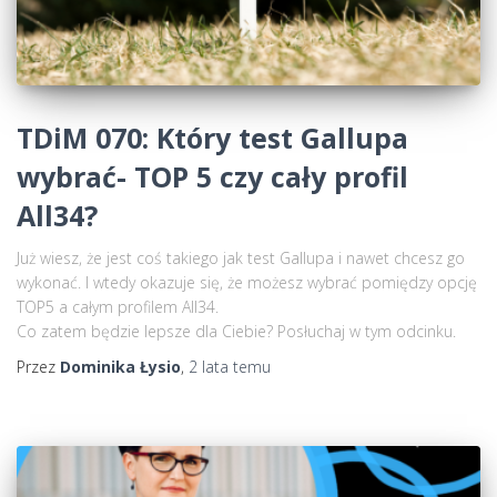
TDiM 070: Który test Gallupa
wybrać- TOP 5 czy cały profil
All34?
Już wiesz, że jest coś takiego jak test Gallupa i nawet chcesz go
wykonać. I wtedy okazuje się, że możesz wybrać pomiędzy opcję
TOP5 a całym profilem All34.
Co zatem będzie lepsze dla Ciebie? Posłuchaj w tym odcinku.
Przez
Dominika Łysio
,
2 lata
temu