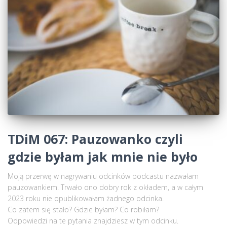
TDiM 067: Pauzowanko czyli
gdzie byłam jak mnie nie było
Moją przerwę w nagrywaniu odcinków podcastu nazwałam
pauzowankiem. Trwało ono dobry rok z okładem, a w całym
2023 roku nie opublikowałam żadnego odcinka.
Co zatem się stało? Gdzie byłam? Co robiłam?
Odpowiedzi na te pytania znajdziesz w tym odcinku.