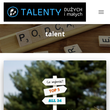
PRZEŁ
NAWIG
talent