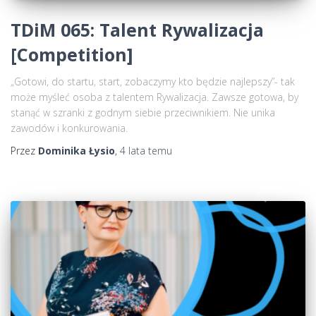
TDiM 065: Talent Rywalizacja
[Competition]
„Gotowi, do startu, start, zobaczymy kto będzie najlepszy”- tak
może myśleć osoba z talentem Rywalizacja. Zawsze gotowa, by
stanąć w szranki z godnym siebie przeciwnikiem. Nie unika
zawodów i konkurowania.
Przez
Dominika Łysio
,
4 lata
temu