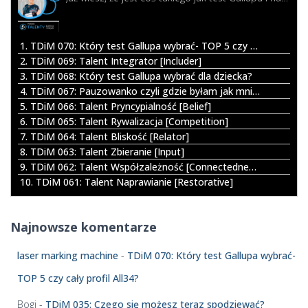
w
a
r
1. TDiM 070: Który test Gallupa wybrać- TOP 5 czy cały profil All34?
z
2. TDiM 069: Talent Integrator [Includer]
a
3. TDiM 068: Który test Gallupa wybrać dla dziecka?
c
4. TDiM 067: Pauzowanko czyli gdzie byłam jak mnie nie było
z
5. TDiM 066: Talent Pryncypialność [Belief]
p
6. TDiM 065: Talent Rywalizacja [Competition]
l
7. TDiM 064: Talent Bliskość [Relator]
i
8. TDiM 063: Talent Zbieranie [Input]
k
9. TDiM 062: Talent Współzależność [Connectedness]
ó
10. TDiM 061: Talent Naprawianie [Restorative]
w
d
ź
Najnowsze komentarze
w
i
laser marking machine
-
TDiM 070: Który test Gallupa wybrać-
ę
k
TOP 5 czy cały profil All34?
o
w
Bogi
-
TDiM 035: Czego się możesz teraz spodziewać?