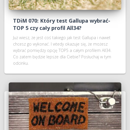
TDiM 070: Który test Gallupa wybrać-
TOP 5 czy cały profil All34?
Już wiesz, że jest coś takiego jak test Gallupa i nawet
chcesz go wykonać. I wtedy okazuje się, że możesz
wybrać pomiędzy opcję TOP5 a całym profilem All34.
Co zatem będzie lepsze dla Ciebie? Posłuchaj w tym
odcinku.