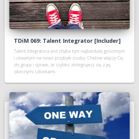
TDiM 069: Talent Integrator [Includer]
Talent Integratora jest chyba tym najbardziej gościnnym
i otwartym na nowo przybyłe osoby. Chętnie włączy Cię
do grupy i sprawi, że szybko zintegrujesz się z jej
obecnymi członkami.