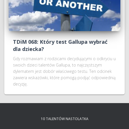
TDiM 068: Który test Gallupa wybrać
dla dziecka?
Gdy rozmawiam z rodzicami decydującymi o odkryciu u
swoich dzieci talentów Gallupa, to najczęstszym
dylematem jest dobór właściwego testu. Ten odcinek
zawiera wskazówki, które pomogą podjąć odpowiednią
decyzję.
10 TALENTÓW NASTOLATKA