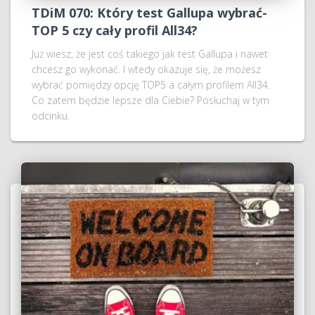
TDiM 070: Który test Gallupa wybrać-
TOP 5 czy cały profil All34?
Już wiesz, że jest coś takiego jak test Gallupa i nawet
chcesz go wykonać. I wtedy okazuje się, że możesz
wybrać pomiędzy opcję TOP5 a całym profilem All34.
Co zatem będzie lepsze dla Ciebie? Posłuchaj w tym
odcinku.