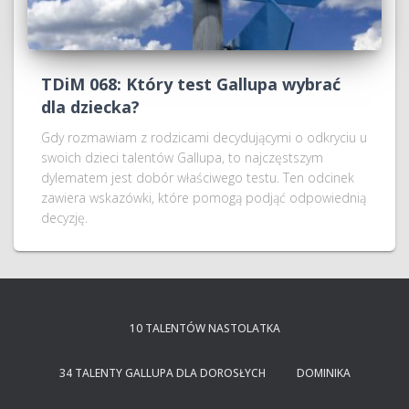
TDiM 068: Który test Gallupa wybrać
dla dziecka?
Gdy rozmawiam z rodzicami decydującymi o odkryciu u
swoich dzieci talentów Gallupa, to najczęstszym
dylematem jest dobór właściwego testu. Ten odcinek
zawiera wskazówki, które pomogą podjąć odpowiednią
decyzję.
10 TALENTÓW NASTOLATKA
34 TALENTY GALLUPA DLA DOROSŁYCH
DOMINIKA