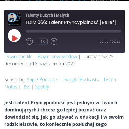
Talenty Dużych i Małych
TDiM 066: Talent Pryncypialność [Belief]
PLAY
1X
00:00
/
52:25
REWIND
FAST
EPISODE
10
FORWARD
SECONDS
30
SUBSCRIBE
SHARE
Download file
|
Play in new window
|
Duration: 52:25
|
SECONDS
Recorded on 18 października 2022
SHARE
Apple Podcasts
Google Podcasts
Listen Notes
RSS
Subscribe:
Apple Podcasts
|
Google Podcasts
|
Listen
LINK
Spotify
Notes
|
RSS
|
Spotify
RSS FEED
EMBED
Jeśli talent Pryncypialność jest jednym w Twoich
dominujących i chcesz go lepiej poznać oraz
dowiedzieć się, jak go używać w edukacji i w swoim
rodzicielstwie, to koniecznie posłuchaj tego