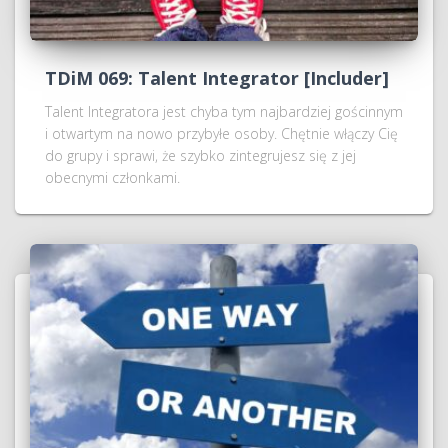
TDiM 069: Talent Integrator [Includer]
Talent Integratora jest chyba tym najbardziej gościnnym
i otwartym na nowo przybyłe osoby. Chętnie włączy Cię
do grupy i sprawi, że szybko zintegrujesz się z jej
obecnymi członkami.