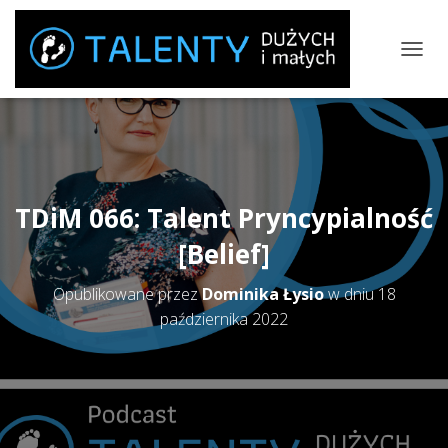
P
R
Z
E
Ł
Ą
C
Z
TDiM 066: Talent Pryncypialność
N
A
[Belief]
W
I
Opublikowane przez
Dominika Łysio
w dniu
18
G
A
października 2022
C
J
Ę