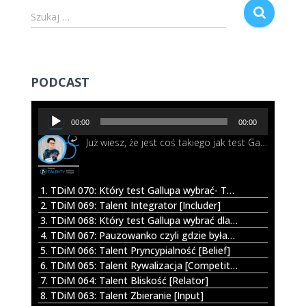
S
Szukaj …
z
u
k
a
PODCAST
j
:
O
00:00
00:00
d
Już wiesz, że jest coś takiego jak test Gallupa i nawet chcesz go wykonać. I wtedy okazuje się, że możesz wybrać pomiędzy opcję TOP5 a całym profilem All34. Co zatem będzie lepsze dla Ciebie? Posłuchaj w tym odcinku.
t
w
a
r
1. TDiM 070: Który test Gallupa wybrać- TOP 5 czy cały profil All34?
z
2. TDiM 069: Talent Integrator [Includer]
a
3. TDiM 068: Który test Gallupa wybrać dla dziecka?
c
4. TDiM 067: Pauzowanko czyli gdzie byłam jak mnie nie było
z
5. TDiM 066: Talent Pryncypialność [Belief]
p
6. TDiM 065: Talent Rywalizacja [Competition]
l
7. TDiM 064: Talent Bliskość [Relator]
i
8. TDiM 063: Talent Zbieranie [Input]
k