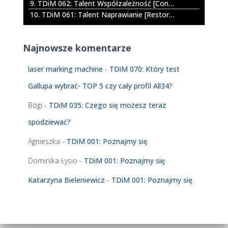
9. TDiM 062: Talent Współzależność [Connectedness]
ó
10. TDiM 061: Talent Naprawianie [Restorative]
w
d
ź
Najnowsze komentarze
w
i
laser marking machine
-
TDiM 070: Który test
ę
k
Gallupa wybrać- TOP 5 czy cały profil All34?
o
w
Bogi
-
TDiM 035: Czego się możesz teraz
y
spodziewać?
c
h
Agnieszka
-
TDiM 001: Poznajmy się
Dominika Łysio
-
TDiM 001: Poznajmy się
Katarzyna Bieleniewicz
-
TDiM 001: Poznajmy się