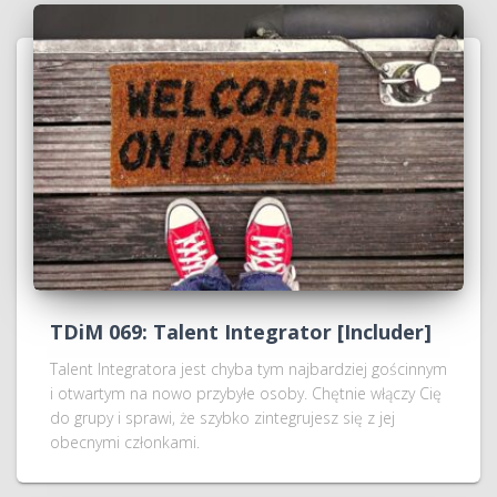
TDiM 069: Talent Integrator [Includer]
Talent Integratora jest chyba tym najbardziej gościnnym
i otwartym na nowo przybyłe osoby. Chętnie włączy Cię
do grupy i sprawi, że szybko zintegrujesz się z jej
obecnymi członkami.