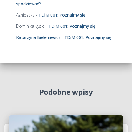
c
spodziewać?
h
Agnieszka
-
TDiM 001: Poznajmy się
Dominika Łysio
-
TDiM 001: Poznajmy się
Katarzyna Bieleniewicz
-
TDiM 001: Poznajmy się
Podobne wpisy