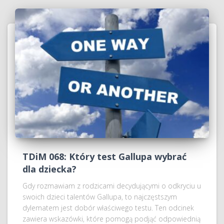
TDiM 068: Który test Gallupa wybrać
dla dziecka?
Gdy rozmawiam z rodzicami decydującymi o odkryciu u
swoich dzieci talentów Gallupa, to najczęstszym
dylematem jest dobór właściwego testu. Ten odcinek
zawiera wskazówki, które pomogą podjąć odpowiednią