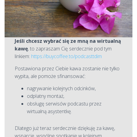
Jeśli chcesz wybrać się ze mną na wirtualną
kawę
, to zapraszam Cię serdecznie pod tym
linkiem:
https://buycoffee.to/podcasttdim
Postawiona przez Ciebie kawa zostanie nie tylko
wypita, ale pomoże sfinansować:
nagrywanie kolejnych odcinków,
odpłatny montaż,
obsługę serwisów podcastu przez
wirtualną asystentkę.
Dlatego już teraz serdecznie dziękuję za kawę,
wsparcie, wspólne spotkanie w kolejnym