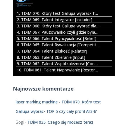
a
r
1. TDiM 070: Który test Gallupa wybrać- TOP 5 czy cały profil All34?
z
2. TDiM 069: Talent Integrator [Includer]
a
3. TDiM 068: Który test Gallupa wybrać dla dziecka?
c
4. TDiM 067: Pauzowanko czyli gdzie byłam jak mnie nie było
z
5. TDiM 066: Talent Pryncypialność [Belief]
p
6. TDiM 065: Talent Rywalizacja [Competition]
l
7. TDiM 064: Talent Bliskość [Relator]
i
8. TDiM 063: Talent Zbieranie [Input]
k
9. TDiM 062: Talent Współzależność [Connectedness]
ó
10. TDiM 061: Talent Naprawianie [Restorative]
w
d
ź
Najnowsze komentarze
w
i
ę
laser marking machine
-
TDiM 070: Który test
k
Gallupa wybrać- TOP 5 czy cały profil All34?
o
w
Bogi
-
TDiM 035: Czego się możesz teraz
y