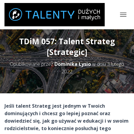
P
R
Z
E
TDiM 057: Talent Strateg
Ł
Ą
[Strategic]
C
Z
Opublikowane przez
Dominika Łysio
w dniu
3 lutego
N
A
2022
W
I
G
A
C
J
Jeśli talent Strateg jest jednym w Twoich
Ę
dominujących i chcesz go lepiej poznać oraz
dowiedzieć się, jak go używać w edukacji i w swoim
rodzicielstwie, to koniecznie posłuchaj tego