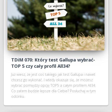
TDiM 070: Który test Gallupa wybrać-
TOP 5 czy cały profil All34?
Już wiesz, że jest coś takiego jak test Gallupa i nawet
chcesz go wykonać. I wtedy okazuje się, że możesz
wybrać pomiędzy opcję TOP5 a całym profilem All34.
Co zatem będzie lepsze dla Ciebie? Posłuchaj w tym
odcinku.